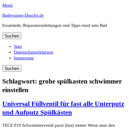
Menü
Badewanne-Dusche.de
Ersatzteile, Reparaturanleitungen und Tipps rund ums Bad
Suche
nach:
Primäres
Zum
Start
Inhalt
Datenschutzerklärung
Menü
springen
Impressum
Suchen
Suche
nach:
Schlagwort:
grohe spülkasten schwimmer
einstellen
Universal Füllventil für fast alle Unterputz
und Aufputz Spülkästen
TECE F10 Schwimmerventil passt (fast) immer Wenn man den